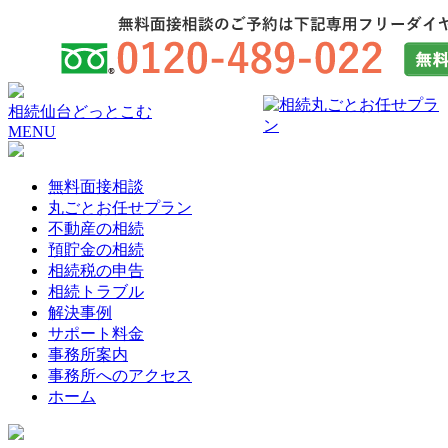
相続仙台どっとこむ
MENU
無料面接相談
丸ごとお任せプラン
不動産の相続
預貯金の相続
相続税の申告
相続トラブル
解決事例
サポート料金
事務所案内
事務所へのアクセス
ホーム