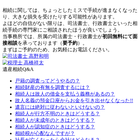
相続に関しては、ちょっとしたミスで手続が進まなくなった
り、大きな損失を受けたりする可能性があります。
よほどの自信がない限りは、司法書士、行政書士といった相
続手続の専門家にご相談されたほうが良いでしょう。
当事務所では、所属の司法書士・行政書士が
初回無料にて面
接相談
を承っております（
要予約
）。
まずはご予約のため、お気軽にお電話ください。
遺産相続Q&A
戸籍の調査ってどうやるの？
相続財産の有無を調査するには？
相続人は故人の借金を支払う義務があるの？
故人名義の預金口座からお金を引き出せなくなった!!
遺言には絶対に従わないといけないの？
相続人が行方不明のときはどうする？
相続人が未成年のときはどうする？
相続人が認知症のときはどうする？
相続税が心配なんですが？
社長が亡くなったら会社はどうなる？