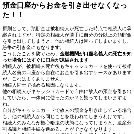
預金口座からお金を引き出せなくなっ
た！！
原則として、預貯金は被相続人が死亡した時点で相続人に承
継されますが、特定の相続人が勝手に自分の分以上の預貯金
を引き出してしまうと、他の相続人は困ってしまいますし、
紛争の引き金にもなります。
こうしたことを防ぐため、
金融機関が口座名義人の死亡を知
った場合にはすぐに口座が凍結されます
。
相続人が、被相続人死亡後もキャッシュカードを使って被相
続人名義の口座から自在にお金を引き出すケースがあります
が、これはよくありません。
相続人同士で揉める原因になります。
他の相続人がキャッシュカードで自由に故人の預金を引き出
していたら、一体何に使ったのか？と疑ってしまいますよ
ね。
自分がキャッシュカードで故人の預金を引き出している場合
も、他の相続人から同じことを疑われてしまうわけです。
相続人のみんなが疑心暗鬼の状態になってしまうと、遺産分
割協議と相続手続を進めることができなくなります。