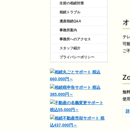
生前の相続対策
相続トラブル
オ
遺産相続Q&A
事務所案内
テ
事務所へのアクセス
可
スタッフ紹介
ご
プライバシーポリシー
Z
無
使
詳