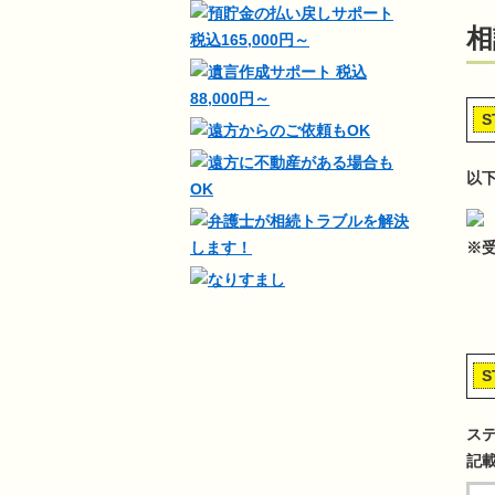
相
S
以
※
S
ス
記