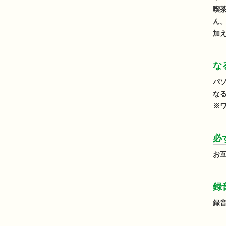
喫
ん
加
な
パ
な
※
必
お
録
録