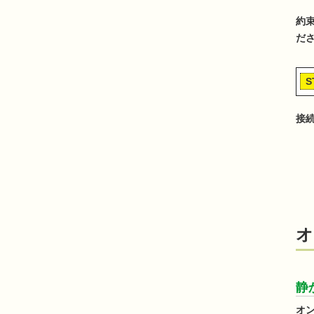
約
だ
S
接
オ
静
オ