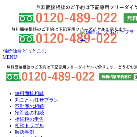
相続仙台どっとこむ
MENU
無料面接相談
丸ごとお任せプラン
不動産の相続
預貯金の相続
相続税の申告
相続トラブル
解決事例